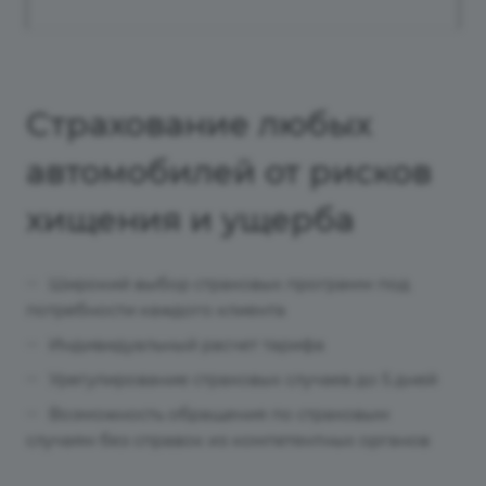
Страхование любых
автомобилей от рисков
хищения и ущерба
Широкий выбор страховых программ под
потребности каждого клиента
Индивидуальный расчет тарифа
Урегулирование страховых случаев до 5 дней
Возможность обращения по страховым
случаям без справок из компетентных органов