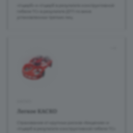
«Ущерб» и «Ущерб в результате конструктивной
гибели ТС» в результате ДТП по вине
установленных третьих лиц
КАСКО
Легкое КАСКО
Страхование от крупных рисков «Хищение» и
«Ущерб в результате конструктивной гибели ТС»