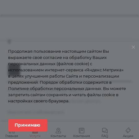
Компания
О компании
+7 (800) 555-38-43
Контакты
Продолжая пользование настоящим сайтом Вы
info@grantains.ru
выражаете своё согласие на обработку Ваших
Документы
персональных данных (файлов cookie) с
Лицензии
использованием интернет-сервиса «Яндекс.Метрика»
История
в целях улучшения работы Сайта и персонализации
предложений. Порядок обработки содержится в
Информация для клиентов
Политике обработки персональных данных
. Вы можете
© 2026 Страховая компания "Гранта"
Порядок подачи обращений
запретить сайтам сохранять и читать файлы cookie в
Политика обработки персональных данных
настройках своего браузера.
Карта сайта
Правила страхования
Версия для слабовидящих
Рейтинги
Принимаю
Реестр агентов
Главная
Услуги
Контакты
Компания
FAQ
Акции