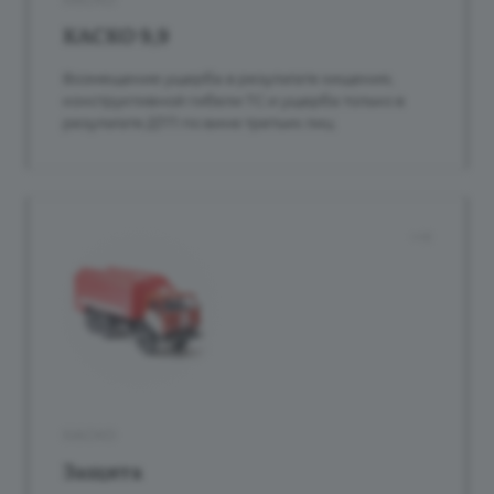
КАСКО 9,9
Возмещение ущерба в результате хищения,
конструктивной гибели ТС и ущерба только в
результате ДТП по вине третьих лиц
КАСКО
Защита