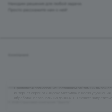
Находим решения для любой задачи.
Просто расскажите нам о ней!
Компания
О компании
Контакты
Документы
Продолжая пользование настоящим сайтом Вы выражаете
Лицензии
интернет-сервиса «Яндекс.Метрика» в целях улучшения
обработки персональных данных
. Вы можете запретить 
История
© 2026 Страховая компания "Гранта"
Информация для клиентов