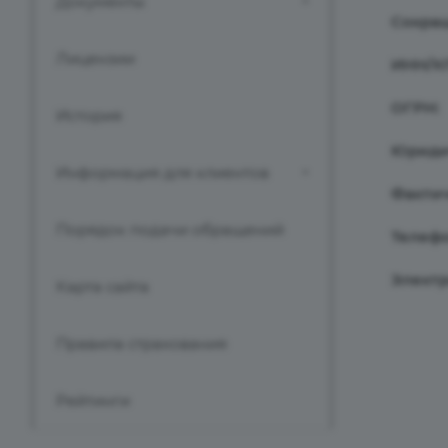
Документы
Сокра
Лицензии
ИНН/К
ОГРН:
История
Юриди
Информация для клиентов
Фактич
Порядок подачи обращений
Телефо
Электр
Карта сайта
Правила страхования
Рейтинги