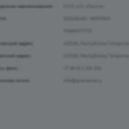
щенное наименование:
ООО «СК «Гранта»
ПП:
1655230261 / 165701001
1111690077751
ческий адрес:
420126, Республика Татарстан,
еский адрес:
420126, Республика Татарстан,
н, факс:
+7 (843) 2 334 334
онная почта:
info@grantains.ru