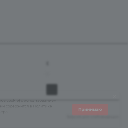
+7 (800) 555-38-43
info@grantains.ru
ов cookie) с использованием
тки содержится в
Политике
Принимаю
зера.
Версия для слабовидящих