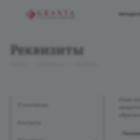
ЮРИДИЧ
Реквизиты
—
—
Главная
О компании
Реквизиты
Ниже пр
О компании
свидете
обратит
Контакты
Полно