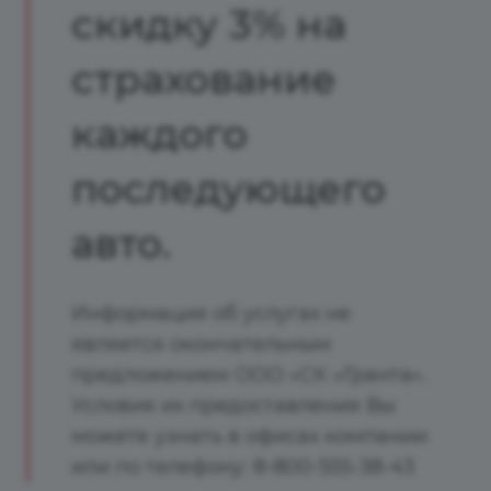
скидку 3% на
страхование
каждого
последующего
авто.
Информация об услугах не
является окончательным
предложением ООО «СК «Гранта».
Условия их предоставления Вы
можете узнать в офисах компании
или по телефону: 8-800-555-38-43