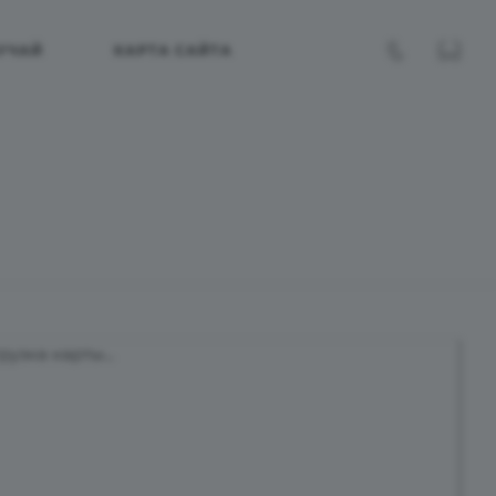
УЧАЙ
КАРТА САЙТА
рузка карты...