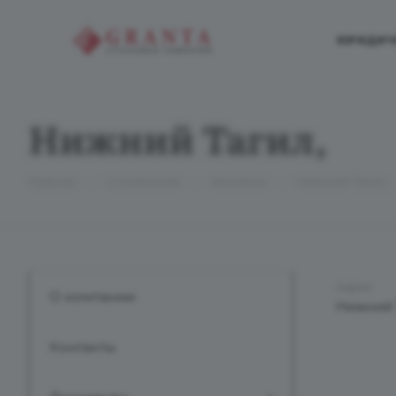
ЮРИДИЧ
Нижний Тагил,
—
—
—
Главная
О компании
Контакты
Нижний Тагил,
Адрес
О компании
Нижний 
Контакты