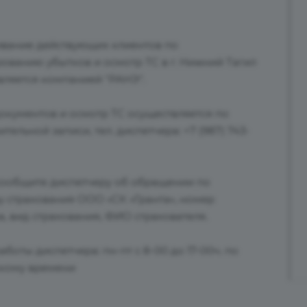
вание действующих клиентов по
ованию убытков и осмотр ТС в г. Нижний Тагил
вляется компанией "РАНЭ".
окументов и осмотр ТС осуществляется по
тельной записи, тел. диспетчера: +7 (987) 743-
сообщите диспетчеру об обращении по
у страхования ООО «СК «Гранта», номер
, вид страхования, ФИО страхователя.
боты диспетчера: пн-пт с 8-00 до 17-00ч. по
кому времени