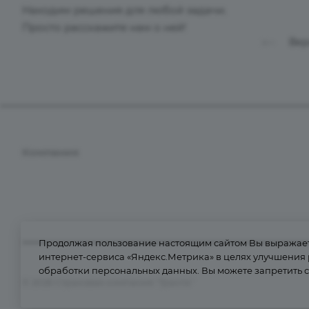
Находим решения для любой задачи.
Просто расскажите нам о ней!
Вер
Компания
О компании
Контакты
Документы
Продолжая пользование настоящим сайтом Вы выражаете
Лицензии
интернет-сервиса «Яндекс.Метрика» в целях улучшения
обработки персональных данных
. Вы можете запретить 
История
© 2026 Страховая компания "Гранта"
Информация для клиентов