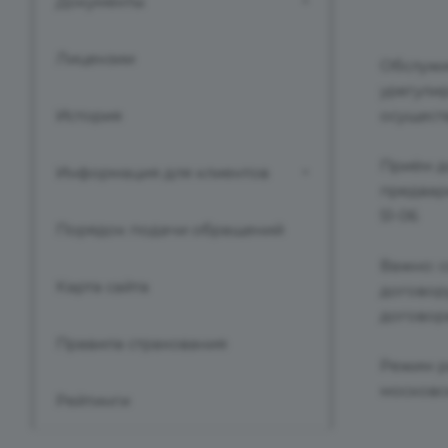
Документы
Лицензии
Обслужи
урегулир
История
осущест
Приём д
Информация для клиентов
предвари
51-06
Порядок подачи обращений
Важно: 
Карта сайта
договор
договора
Правила страхования
Режим ра
московс
Рейтинги