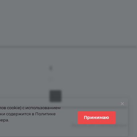
+7 (800) 555-38-43
info@grantains.ru
ов cookie) с использованием
тки содержится в
Политике
Принимаю
зера.
Версия для слабовидящих