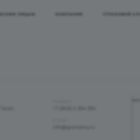
ЕСКИМ ЛИЦАМ
КОМПАНИЯ
СТРАХОВОЙ СЛ
заг
Телефон
Тагил
+7 (843) 2-334-334
E-mail
info@grantains.ru