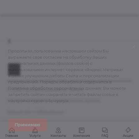
Компания
О компании
+7 (800) 555-38-43
Контакты
Продолжая пользование настоящим сайтом Вы
info@grantains.ru
выражаете своё согласие на обработку Ваших
Документы
персональных данных (файлов cookie) с
Лицензии
использованием интернет-сервиса «Яндекс.Метрика»
История
в целях улучшения работы Сайта и персонализации
предложений. Порядок обработки содержится в
Информация для клиентов
Политике обработки персональных данных
. Вы можете
© 2026 Страховая компания "Гранта"
Порядок подачи обращений
запретить сайтам сохранять и читать файлы cookie в
Политика обработки персональных данных
настройках своего браузера.
Карта сайта
Правила страхования
Версия для слабовидящих
Рейтинги
Принимаю
Реестр агентов
Главная
Услуги
Контакты
Компания
FAQ
Акции