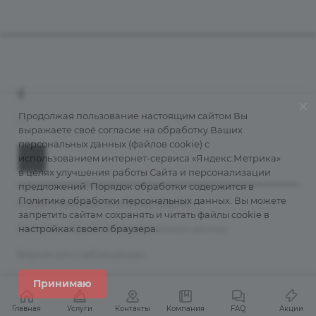
Компания
О компании
+7 (800) 555-38-43
Контакты
Продолжая пользование настоящим сайтом Вы
info@grantains.ru
выражаете своё согласие на обработку Ваших
Документы
персональных данных (файлов cookie) с
Лицензии
использованием интернет-сервиса «Яндекс.Метрика»
История
в целях улучшения работы Сайта и персонализации
предложений. Порядок обработки содержится в
Информация для клиентов
Политике обработки персональных данных
. Вы можете
© 2026 Страховая компания "Гранта"
Порядок подачи обращений
запретить сайтам сохранять и читать файлы cookie в
Политика обработки персональных данных
настройках своего браузера.
Карта сайта
Правила страхования
Версия для слабовидящих
Рейтинги
Принимаю
Реестр агентов
Главная
Услуги
Контакты
Компания
FAQ
Акции