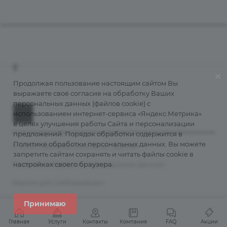
Компания
О компании
+7 (800) 555-38-43
Контакты
Продолжая пользование настоящим сайтом Вы
info@grantains.ru
выражаете своё согласие на обработку Ваших
Документы
персональных данных (файлов cookie) с
Лицензии
использованием интернет-сервиса «Яндекс.Метрика»
История
в целях улучшения работы Сайта и персонализации
предложений. Порядок обработки содержится в
Информация для клиентов
Политике обработки персональных данных
. Вы можете
© 2026 Страховая компания "Гранта"
Порядок подачи обращений
запретить сайтам сохранять и читать файлы cookie в
Политика обработки персональных данных
настройках своего браузера.
Карта сайта
Правила страхования
Версия для слабовидящих
Рейтинги
Принимаю
Реестр агентов
Главная
Услуги
Контакты
Компания
FAQ
Акции