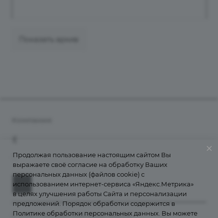
Показать архив
Компания
О компании
+7 (800) 555-38-43
Контакты
Продолжая пользование настоящим сайтом Вы
info@grantains.ru
выражаете своё согласие на обработку Ваших
Документы
персональных данных (файлов cookie) с
Лицензии
использованием интернет-сервиса «Яндекс.Метрика»
История
в целях улучшения работы Сайта и персонализации
предложений. Порядок обработки содержится в
Информация для клиентов
Политике обработки персональных данных
. Вы можете
© 2026 Страховая компания "Гранта"