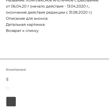
Название: Комплексное ипотечное страхование
от 06.04.20 г (начало действия - 13.04.2020 г.,
окончание действия редакции с 31.08.2020 г.)
Описание для анонса:
Детальная картинка:
Возврат к списку
Компания
О компании
+7 (800) 555-38-43
Контакты
Продолжая пользование настоящим сайтом Вы
info@grantains.ru
выражаете своё согласие на обработку Ваших
Документы
персональных данных (файлов cookie) с
Лицензии
использованием интернет-сервиса «Яндекс.Метрика»
История
в целях улучшения работы Сайта и персонализации