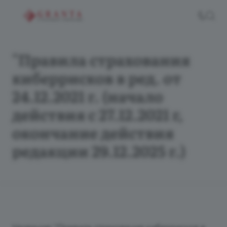
"Правила страхования
киберрисков в ред. от
24.12.2021 г. (начало
действия с 27.12.2021 г,
окончание действия
редакции 29.12.2025 г.)