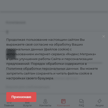
Компания
О компании
+7 (800) 555-38-43
Контакты
Продолжая пользование настоящим сайтом Вы
info@grantains.ru
выражаете своё согласие на обработку Ваших
Документы
персональных данных (файлов cookie) с
Лицензии
использованием интернет-сервиса «Яндекс.Метрика»
История
в целях улучшения работы Сайта и персонализации
предложений. Порядок обработки содержится в
Информация для клиентов
Политике обработки персональных данных
. Вы можете
© 2026 Страховая компания "Гранта"
Порядок подачи обращений
запретить сайтам сохранять и читать файлы cookie в
Политика обработки персональных данных
настройках своего браузера.
Карта сайта
Правила страхования
Версия для слабовидящих
Рейтинги
Принимаю
Реестр агентов
Главная
Услуги
Контакты
Компания
FAQ
Акции